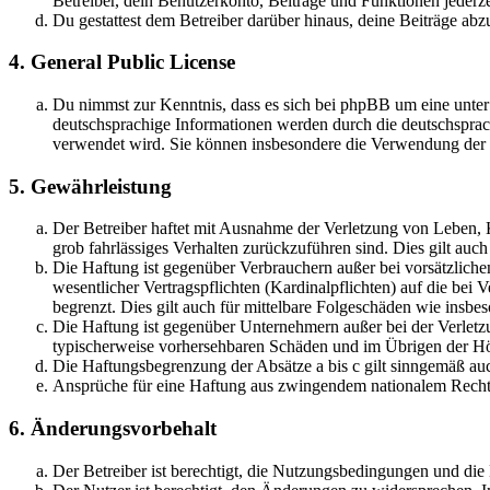
Betreiber, dein Benutzerkonto, Beiträge und Funktionen jederze
Du gestattest dem Betreiber darüber hinaus, deine Beiträge abz
4. General Public License
Du nimmst zur Kenntnis, dass es sich bei phpBB um eine unter
deutschsprachige Informationen werden durch die deutschsprac
verwendet wird. Sie können insbesondere die Verwendung der S
5. Gewährleistung
Der Betreiber haftet mit Ausnahme der Verletzung von Leben, Kö
grob fahrlässiges Verhalten zurückzuführen sind. Dies gilt au
Die Haftung ist gegenüber Verbrauchern außer bei vorsätzlich
wesentlicher Vertragspflichten (Kardinalpflichten) auf die be
begrenzt. Dies gilt auch für mittelbare Folgeschäden wie ins
Die Haftung ist gegenüber Unternehmern außer bei der Verletzu
typischerweise vorhersehbaren Schäden und im Übrigen der Höh
Die Haftungsbegrenzung der Absätze a bis c gilt sinngemäß auc
Ansprüche für eine Haftung aus zwingendem nationalem Recht 
6. Änderungsvorbehalt
Der Betreiber ist berechtigt, die Nutzungsbedingungen und die