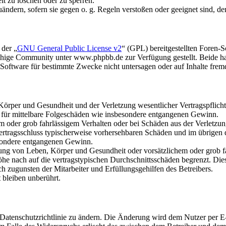
it zu löschen oder zu sperren.
uändern, sofern sie gegen o. g. Regeln verstoßen oder geeignet sind, 
 der „
GNU General Public License v2
“ (GPL) bereitgestellten Foren
hige Community unter www.phpbb.de zur Verfügung gestellt. Beide hab
oftware für bestimmte Zwecke nicht untersagen oder auf Inhalte frem
rper und Gesundheit und der Verletzung wesentlicher Vertragspflichten
ch für mittelbare Folgeschäden wie insbesondere entgangenen Gewinn.
em oder grob fahrlässigem Verhalten oder bei Schäden aus der Verletz
i Vertragsschluss typischerweise vorhersehbaren Schäden und im übrigen
besondere entgangenen Gewinn.
ng von Leben, Körper und Gesundheit oder vorsätzlichem oder grob fah
e nach auf die vertragstypischen Durchschnittsschäden begrenzt. Dies
h zugunsten der Mitarbeiter und Erfüllungsgehilfen des Betreibers.
bleiben unberührt.
 Datenschutzrichtlinie zu ändern. Die Änderung wird dem Nutzer per E-