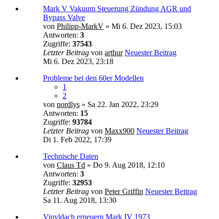
Mark V Vakuum Steuerung Zündung AGR und
Bypass Valve
von
Philipp-MarkV
» Mi 6. Dez 2023, 15:03
Antworten:
3
Zugriffe:
37543
Letzter Beitrag
von
arthur
Neuester Beitrag
Mi 6. Dez 2023, 23:18
Probleme bei den 60er Modellen
1
2
von
nordlys
» Sa 22. Jan 2022, 23:29
Antworten:
15
Zugriffe:
93784
Letzter Beitrag
von
Maxx900
Neuester Beitrag
Di 1. Feb 2022, 17:39
Technische Daten
von
Claus Td
» Do 9. Aug 2018, 12:10
Antworten:
3
Zugriffe:
32953
Letzter Beitrag
von
Peter Griffin
Neuester Beitrag
Sa 11. Aug 2018, 13:30
Vinyldach erneuern Mark IV 1973