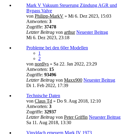
Mark V Vakuum Steuerung Zündung AGR und
Bypass Valve
von
Philipp-MarkV
» Mi 6. Dez 2023, 15:03
Antworten:
3
Zugriffe:
37478
Letzter Beitrag
von
arthur
Neuester Beitrag
Mi 6. Dez 2023, 23:18
Probleme bei den 60er Modellen
1
2
von
nordlys
» Sa 22. Jan 2022, 23:29
Antworten:
15
Zugriffe:
93496
Letzter Beitrag
von
Maxx900
Neuester Beitrag
Di 1. Feb 2022, 17:39
Technische Daten
von
Claus Td
» Do 9. Aug 2018, 12:10
Antworten:
3
Zugriffe:
32937
Letzter Beitrag
von
Peter Griffin
Neuester Beitrag
Sa 11. Aug 2018, 13:30
Vinyldach erneuern Mark IV 1973