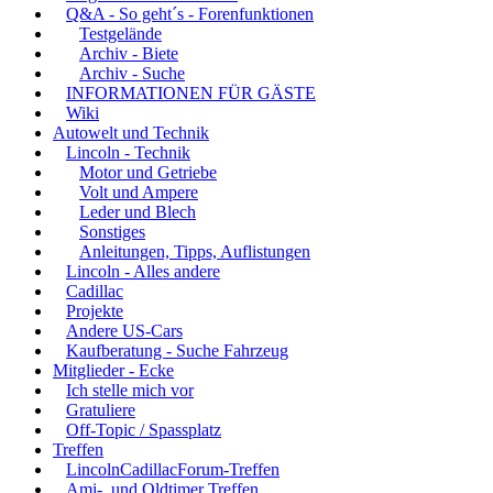
Q&A - So geht´s - Forenfunktionen
Testgelände
Archiv - Biete
Archiv - Suche
INFORMATIONEN FÜR GÄSTE
Wiki
Autowelt und Technik
Lincoln - Technik
Motor und Getriebe
Volt und Ampere
Leder und Blech
Sonstiges
Anleitungen, Tipps, Auflistungen
Lincoln - Alles andere
Cadillac
Projekte
Andere US-Cars
Kaufberatung - Suche Fahrzeug
Mitglieder - Ecke
Ich stelle mich vor
Gratuliere
Off-Topic / Spassplatz
Treffen
LincolnCadillacForum-Treffen
Ami-, und Oldtimer Treffen