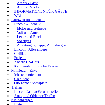
Archiv - Biete
Archiv - Suche
INFORMATIONEN FÜR GÄSTE
Wiki
Autowelt und Technik
Lincoln - Technik
Motor und Getriebe
Volt und Ampere
Leder und Blech
Sonstiges
Anleitungen, Tipps, Auflistungen
Lincoln - Alles andere
Cadillac
Projekte
Andere US-Cars
Kaufberatung - Suche Fahrzeug
Mitglieder - Ecke
Ich stelle mich vor
Gratuliere
Off-Topic / Spassplatz
Treffen
LincolnCadillacForum-Treffen
Ami-, und Oldtimer Treffen
Kleinanzeigen
Biete