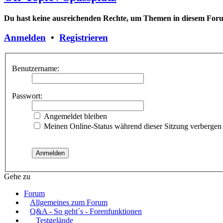
Du hast keine ausreichenden Rechte, um Themen in diesem Foru
Anmelden
•
Registrieren
Benutzername:
Passwort:
Angemeldet bleiben
Meinen Online-Status während dieser Sitzung verbergen
Gehe zu
Forum
Allgemeines zum Forum
Q&A - So geht´s - Forenfunktionen
Testgelände