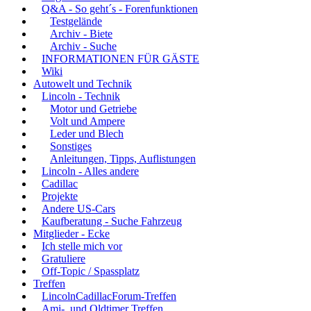
Q&A - So geht´s - Forenfunktionen
Testgelände
Archiv - Biete
Archiv - Suche
INFORMATIONEN FÜR GÄSTE
Wiki
Autowelt und Technik
Lincoln - Technik
Motor und Getriebe
Volt und Ampere
Leder und Blech
Sonstiges
Anleitungen, Tipps, Auflistungen
Lincoln - Alles andere
Cadillac
Projekte
Andere US-Cars
Kaufberatung - Suche Fahrzeug
Mitglieder - Ecke
Ich stelle mich vor
Gratuliere
Off-Topic / Spassplatz
Treffen
LincolnCadillacForum-Treffen
Ami-, und Oldtimer Treffen