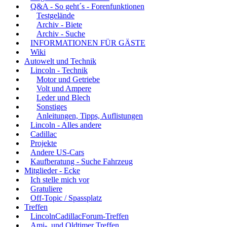
Q&A - So geht´s - Forenfunktionen
Testgelände
Archiv - Biete
Archiv - Suche
INFORMATIONEN FÜR GÄSTE
Wiki
Autowelt und Technik
Lincoln - Technik
Motor und Getriebe
Volt und Ampere
Leder und Blech
Sonstiges
Anleitungen, Tipps, Auflistungen
Lincoln - Alles andere
Cadillac
Projekte
Andere US-Cars
Kaufberatung - Suche Fahrzeug
Mitglieder - Ecke
Ich stelle mich vor
Gratuliere
Off-Topic / Spassplatz
Treffen
LincolnCadillacForum-Treffen
Ami-, und Oldtimer Treffen