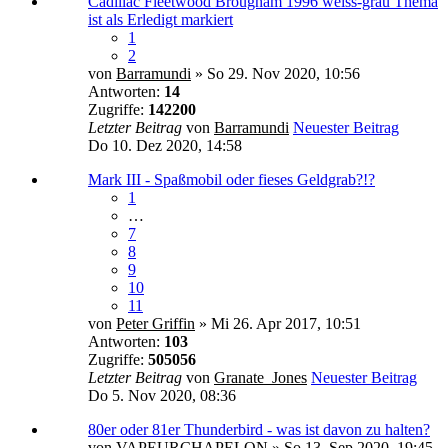
Cadillac Fleetwood Brougham 1996 weiss-grau
Thema
ist als Erledigt markiert
1
2
von
Barramundi
» So 29. Nov 2020, 10:56
Antworten:
14
Zugriffe:
142200
Letzter Beitrag
von
Barramundi
Neuester Beitrag
Do 10. Dez 2020, 14:58
Mark III - Spaßmobil oder fieses Geldgrab?!?
1
…
7
8
9
10
11
von
Peter Griffin
» Mi 26. Apr 2017, 10:51
Antworten:
103
Zugriffe:
505056
Letzter Beitrag
von
Granate_Jones
Neuester Beitrag
Do 5. Nov 2020, 08:36
80er oder 81er Thunderbird - was ist davon zu halten?
von
VAPEURCHAPELON
» So 13. Sep 2020, 19:45